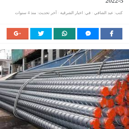
5-2022
كتب
عبد الشافي
في
اخبار الشرقية
آخر تحديث
منذ 4 سنوات