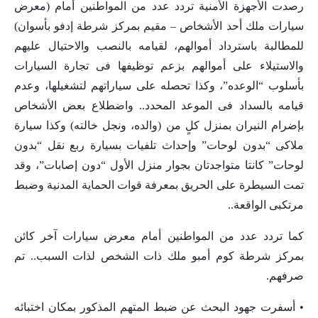
رصدت الأجهزة الأمنية تردد عدد من المواطنين أمام (معرض
سيارات ملك أحد الأشخاص – مقيم بمركز شرطة إدفو بأسوان)
للمطالبة باسترداد أموالهم، لقيامه بالنصب والاحتيال عليهم
والاستيلاء على أموالهم بزعم توظيفها فى تجارة السيارات
بأسلوب “الوعده”، وكذا تحصله على سياراتهم لتشغيلها، وعدم
قيامه بالسداد فى الموعد المحدد.. واضطلاع بعض الأشخاص
بإضرام النيران بمنزل كلٍ من (والده، ونجل خالته) وكذا سيارة
ملاكى “بدون لوحات” وإحداث تلفيات بسيارة ربع نقل “بدون
لوحات” كانتا متواجدتان بجوار منزل الأول “دون إصابات”، وقد
تمت السيطرة على الحريق بمعرفة قوات الحماية المدنية وضبط
مرتكبى الواقعة..
كما تردد عدد من المواطنين أمام معرض سيارات آخر كائن
بمركز شرطة كوم أمبو ملك ذات الشخص لذات السبب.. تم
صرفهم.
• أسفرت جهود البحث عن ضبط المتهم المذكور بمكان اختبائه