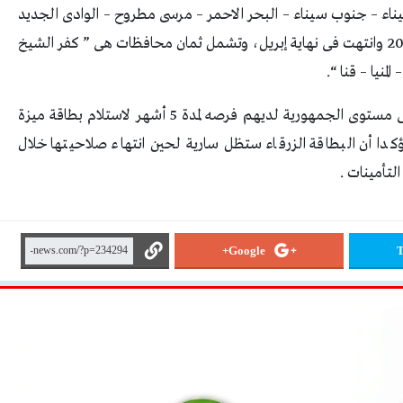
اء – جنوب سيناء – البحر الاحمر – مرسى مطروح – الوادى الجديد
– الأقصر – أسوان ” والمرحلة الثانية بدأت من يناير 2022 وانتهت فى نهاية إبريل، وتشمل ثمان محافظات هى ” كفر الشيخ
لمنيا – قنا “.
أما القائمين بالصرف من ساكنى باقى المحافظات على مستوى الجمهورية لديهم فرصه لمدة 5 أشهر لاستلام بطاقة ميزة
كدا أن البطاقة الزرقاء ستظل سارية لحين انتهاء صلاحيتها خلال
لتأمينات .
Google+
T