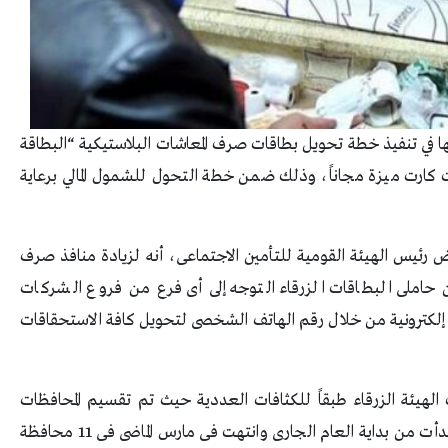
ا في تنفيذ خطة تحويل بطاقات صرف المعاشات البلاستيكية “البطاقة
ات كارت ميزة مجاناً، وذلك ضمن خطة التحول للشمول المالي برعاية
 رئيس الهيئة القومية للتأمين الاجتماعى، أنه لزيادة منافذ صرف
 حاملى البطاقات الزرقاء التوجه إلى أى فرع من فروع الشركات
إلكترونية من خلال رقم الهاتف الشخصى لتحويل كافة الاستحقاقات
الهيئة الزرقاء طبقاً للكثافات العددية حيث تم تقسيم المحافظات
المستهدفة إلى ثلاث مراحل تشمل المرحلة الأولى التى بدأت من بداية العام الجارى وانتهت فى مارس الماضى فى 11 محافظة