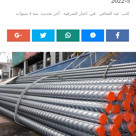
5-2022
كتب
عبد الشافي
في
اخبار الشرقية
آخر تحديث
منذ 4 سنوات