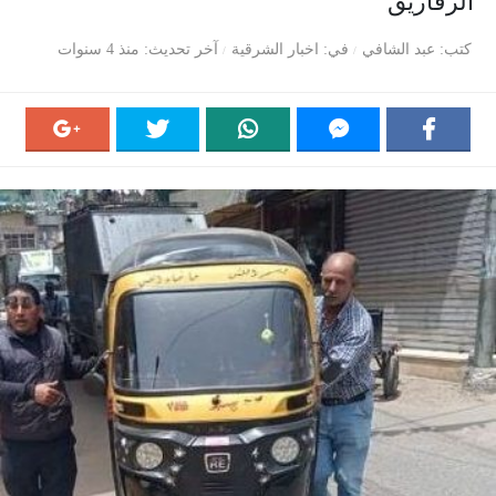
الزقازيق
كتب
عبد الشافي
في
اخبار الشرقية
آخر تحديث
منذ 4 سنوات