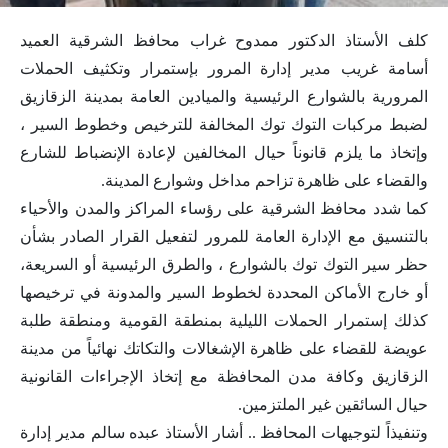
كلف الأستاذ الدكتور ممدوح غراب محافظ الشرقية العميد
أسامة غريب مدير إدارة المرور بإستمرار وتكثيف الحملات
المرورية بالشوارع الرئيسية والميادين العامة بمدينة الزقازيق
لضبط مركبات التوك توك المخالفة للترخيص وخطوط السير ،
وإتخاذ ما يلزم قانوناً حيال المخالفين لإعادة الإنضباط للشارع
والقضاء على ظاهرة تزاحم مداخل وشوارع المدينة.
كما شدد محافظ الشرقية على رؤساء المراكز والمدن والأحياء
بالتنسيق مع الإدارة العامة للمرور لتفعيل القرار الصادر بشأن
حظر سير التوك توك بالشوارع ‏، والطرق الرئيسية أو السريعة،
أو خارج الأماكن المحددة لخطوط السير ‏والمدونة في ترخيصها
كذلك إستمرار الحملات الليلية بمنطقة القومية ومنطقة طلبة
عويضة للقضاء على ظاهرة الإشغالات والتكاتك نهائياً من مدينة
الزقازيق وكافة مدن المحافظة مع إتخاذ الإجراءات القانونية
حيال السائقين غير الملتزمين.
وتنفيذاً لتوجيهات المحافظ .. أشار الأستاذ عبده سالم مدير إدارة