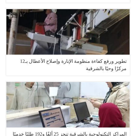
تطوير ورفع كفاءة منظومة الإنارة وإصلاح الأعطال بـ12
مركزًا وحيًا بالشرقية
المراكز التكنولوجية بالشرقية تنجز 25 ألفًا و192 طلبًا خدميًا