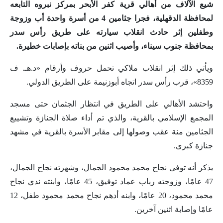
شيع الآلاف من أهالي قرية كفر الأبحر بمركز نبروه التابعه
لمحافظة الدقهلية، فجرا جثامين 4 من أسرة واحدة أب وزوجة
وطفلين إثر حادث انقلاب ‏سيارته على طريق رأس سدر
بمحافظة جنوب سيناء، وأصيب اثنين من بناته بإصابات خطيرة.
ويأتي ذلك إثر انقلاب ملاكي تحمل حروف وأرقام «د.هـ. ‏ف
8359»، قرب رأس سدر اتجاه أبوزنيمة على الطريق الدولي.
واحتشد الأهالي على الطريق في انتظار الجثمان حتى مسجد
المجمع الإسلامي بالقرية، والذي تم أداء صلاة الجنازة وتشييع
الجثامين منة عقب وصولها إلى مقابر الأسرة بالقرية في مشهد
جنازة كبرى.
يذكر أنه توفى نجاح محمد محمود الجمال، وشهرته نجاح الجمال،
47 عامًا، وزوجته ‏رباب عماد توفيق، 45 عامًا، وابنته ندي نجاح
محمد محمود، 20 عامًا، وابنه أدهم نجاح محمد محمود ‏طفل، 12
عامًا وإصابة اثنين آخرين.