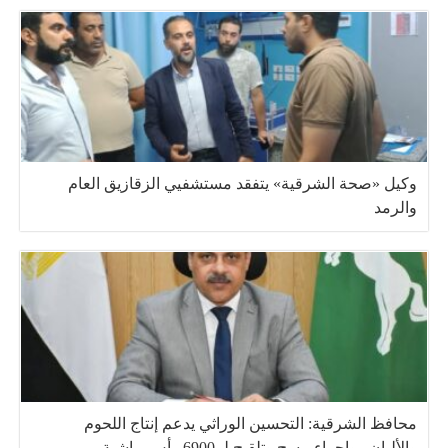
وكيل «صحة الشرقية» يتفقد مستشفيي الزقازيق العام
والرمد
محافظ الشرقية: التحسين الوراثي يدعم إنتاج اللحوم
والألبان.. وإجراء مسح وتلقيح لـ 6900 رأس ماشية