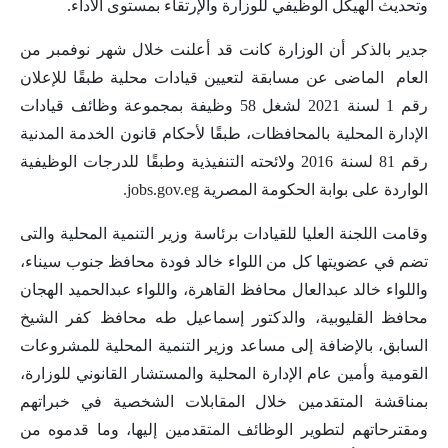
وتحديث الهيكل الوظيفي للوزارة والإرتقاء بمستوى الأداء.
جدير بالذكر أن الوزارة كانت قد أعلنت خلال شهر نوفمبر من
العام الماضى عن مسابقة لتعيين قيادات محلية طبقًا للإعلان
رقم 1 لسنة 2021 لشغل 58 وظيفة بمجموعة وظائف قيادات
الإدارة المحلية بالمحافظات، طبقًا لأحكام قانون الخدمة المدنية
رقم 81 لسنة 2016 ولائحته التنفيذية وطبقًا للدرجات الوظيفية
الواردة على بوابة الحكومة المصرية jobs.gov.eg.
وقامت اللجنة العليا للقيادات برئاسة وزير التنمية المحلية والتى
تضم في عضويتها كل من اللواء خالد فودة محافظ جنوب سيناء،
واللواء خالد عبدالعال محافظ القاهرة، واللواء عبدالحميد الهجان
محافظ القليوبية، والدكتور إسماعيل طه محافظ كفر الشيخ
السابق، بالإضافة إلى مساعد وزير التنمية المحلية للمشروعات
القومية وأمين عام الإدارة المحلية والمستشار القانوني للوزارة،
بمناقشة المتقدمين خلال المقابلات الشخصية في خبراتهم
ومقترحاتهم لتطوير الوظائف المتقدمين إليها، وما قدموه من