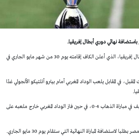
باستضافة نهائي دوري أبطال إفريقيا.
واقترب الأهلي والوداد المغربي من الوصول لنهائي أبطال إفريقيا، الذي أعلن الكاف إقامته يوم 30 من شهر مايو الجاري في
ل، في المقابل يلعب الوداد المغربي أمام بيترو أتلتيكو الأنجولي غدًا
ا.
وفاز الأهلي على ملعبه أمام جماهيره ضد وفاق سطيف في مباراة الذهاب 4-0، في حين فاز الوداد المغربي خارج ملعبه على
لاستضافة المباراة النهائية التي ستقام يوم 30 مايو الجاري.