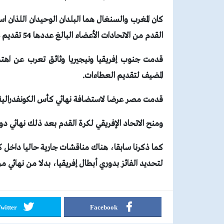
كان المغرب والسنغال هما البلدان الوحيدان اللذان ا
القدم من الاتحادات الأعضاء البالغ عددها 54 تقديم عروض لاستضافة نهائي دوري أبطال إفريقيا. مصر لم تقدم محاولة.
قدمت جنوب إفريقيا ونيجيريا وثائق تعرب عن اهتم
المضيف لتقديم العطاءات.
قدمت مصر عرضا لاستضافة نهائي كأس الكونفدرالية لك
ومنح الاتحاد الإفريقي لكرة القدم بعد ذلك نهائي 
كما ذكرنا سابقا، هناك مناقشات جارية حاليا داخل كاف
لتحديد الفائز بدوري أبطال إفريقيا، بدلا من نهائي من
witter
Facebook