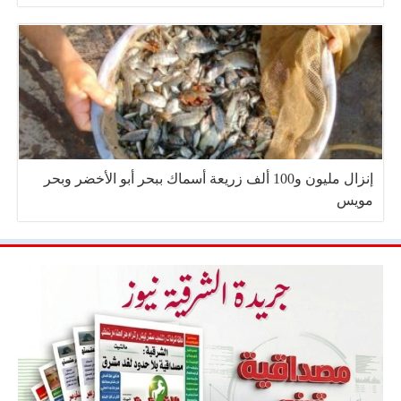
إنزال مليون و100 ألف زريعة أسماك ببحر أبو الأخضر وبحر
مويس