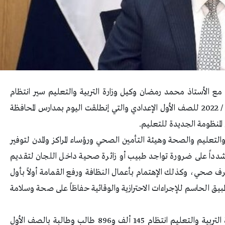
مع الأستاذ محمد رمضان وكيل وزارة التربية والتعليم سير انتظام
امتحانات الفصل الدراسي الثاني للعام الدراسي 2021 / 2022 للصف الأول الإعدادي والتي إنطلقت اليوم بمدارس المحافظة
المنظومة الجديدة للتعليم.
والتعليم والصحة وهيئة التأمين الصحي ورؤساء المراكز والمدن لتوفير
مشدداً على ضرورة تواجد طبيب أو زائرة صحية داخل اللجان لتقديم
رف صحي، وكذلك الإهتمام بأعمال النظافة ورفع القمامة أولاً بأول
يق الحاسم للإجراءات الاحترازية والوقائية حفاظاً على صحة وسلامة
ومن جانبه أوضح الأستاذ محمد رمضان وكيل وزارة التربية والتعليم انتظام 145 ألف و896 طالب وطالبة بالصف الأول