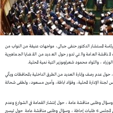
رئاسة المستشار الدكتور حنفى جبالى، مواجهات عنيفة من النواب من
المناقشة العامة والتي تدور حول العديد من القضايا الجماهيرية
اء ، واللواء محمود شعراوىوزير التية نمية المحلية.
وثلاث أسئلة ، حول عدم رصف وإنارة العديد من الطرق الداخلية بالمحافظات ويأتي
س لجنة الإدارة المحلية، وفؤاد اباظة، وأمين مسعود، ولطفى شحاتة
 نفس الجلسة 6 طلبات إحاطة وسؤال وطلبى مناقشة عامة ، حول إنتشار القمامة في الشوارع وعدم
وجود منظومة لحملها وإعادة تدويرها، كما يناقش المجلس 6 طلبات إحاطة ، وسؤال وطلبى مناقشة عامة حول تيسير