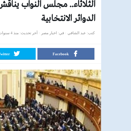
الدوائر الانتخابية
كتب
عبد الشافي
في
اخبار مصر
آخر تحديث
منذ 4 سنوات
witter
Facebook