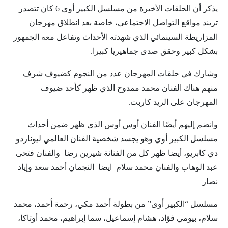
يذكر أن الحلقات الأخيرة من مسلسل الكبير أوى 6 كان تتصدر
تريند مواقع التواصل الاجتماعى، خاصة بعد انطلاق مهرجان
المزاريطة السينمائي الذي شهدته الأحداث وتفاعل معه الجمهور
بشكل كبير وحقق صدى جماهيريا كبيرا
.
وشارك في حلقات المهرجان عدد من النجوم كضيوف شرف
منهم
هناك الفنان محمد ممدوح الذي ظهر كأحد ضيوف
المهرجان على الريد كاربت
.
وانضم إليهم أيضًا الفنان أوس أوس الذى ظهر ضمن أحداث
مسلسل الكبير أوي وهو يجسد شخصية الفنان العالمي ليوناردو
دي كابريو، أيضا ظهر كل من الفنانة شيرين رضا والفنان فتحى
عبد الوهاب والفنان محمد سلام ايضا النجمان أحمد سعد وإياد
نصار
مسلسل “الكبير أوى” من بطولة أحمد مكي، رحمة أحمد، محمد
سلام، بيومي فؤاد، هشام إسماعيل، سما إبراهيم، محمد أوتاكا،