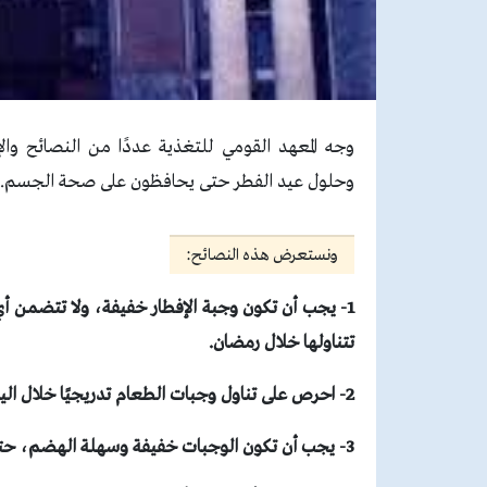
وجه المعهد القومي للتغذية عددًا من النصائح وال
وحلول عيد الفطر حتى يحافظون على صحة الجسم.
ونستعرض هذه النصائح:
1- يجب أن تكون وجبة الإفطار خفيفة، ولا تتضمن 
تتناولها خلال رمضان.
2- احرص على تناول وجبات الطعام تدريجيًا خلال اليوم على أن يكون بكميات صغيرة.
3- يجب أن تكون الوجبات خفيفة وسهلة الهضم، حتى لا يحدث أي تلبك معوي أو انتفاخ في المعدة.