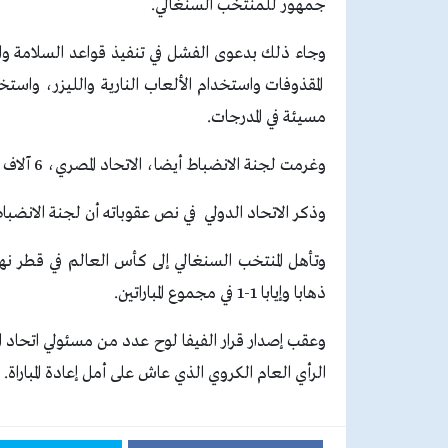
جمهور للمنتخب السنغالي.
وجاء ذلك بدعوى الفشل في تنفيذ قواعد السلامة والف
المقذوفات واستخدام الألعاب النارية والليزر، واست
مسيئة في المدرجات.
وغرمت لجنة الانضباط أيضا، الاتحاد المصري، 6 آلاف فرنك سويسري (6 عقوبات فردية).
وذكر الاتحاد الدولي في نص عقوباته أن لجنة الانضباط أدانت مصر وفقا للمادة 12 ب
وتأهل المنتخب السنغالي إلى كأس العالم في قطر نه
ذهابا وإيابا 1-1 في مجموع المباراتين.
وعقب إصدار قرار الفيفا لوح عدد من مسئولي اتحاد
الرأي العام الكروي الذي عاش على أمل إعادة المباراة.