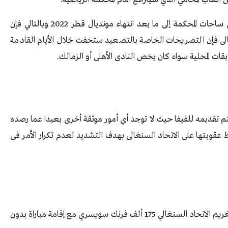
والأمر الآخر الأكثر أهمية أن الأمر سيظل متداولا فى ساحات المحكمة إلى ما بعد انتهاء مونديال قطر 2022 وبالتالي فإن
تالى فإن التصريحات الخاصة بالتصعيد ستخفت خلال الأيام القادمة
ات المحلية سواء كان يخص النادى الأهلى أو الزمالك.
يتم تقديمه للفيفا حيث لا توجد أي أمور موثقة أخرى بعيدا عما رصده
ط عقوبتها على الاتحاد السنغالى بهدف التشديد لعدم تكرار الأمر فى
وكانت لجنة الانضباط بالفيفا، قررت الإثنين الماضي، تغريم الاتحاد السنغالي 175 ألف فرنك سويسري مع إقامة مباراة بدون