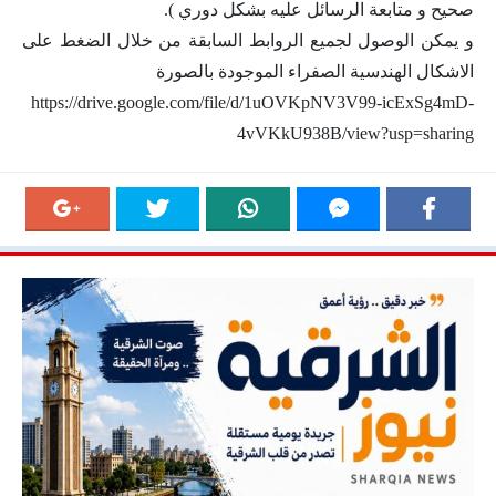
صحيح و متابعة الرسائل عليه بشكل دوري ).
و يمكن الوصول لجميع الروابط السابقة من خلال الضغط على
الاشكال الهندسية الصفراء الموجودة بالصورة
https://drive.google.com/file/d/1uOVKpNV3V99-icExSg4mD-
4vVKkU938B/view?usp=sharing