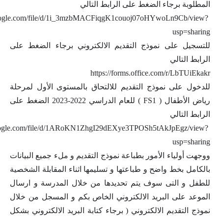
المطلوبة برجاء الضغط على الرابط التالي
.google.com/file/d/1i_3mzbMACFiqgK1couoj07oHYwoLn9Cb/view?
usp=sharing
للتسجيل على نموذج التقديم الالكتروني برجاء الضغط على
الرابط التالي
https://forms.office.com/r/LbTUiEkakr
للدخول على نموذج التقديم للالتحاق بالمستوى الأول لمرحلة
رياض الأطفال ( FS1 ) للعام الدراسي 2022-2023 الضغط على
الرابط التالي
.google.com/file/d/1ARoKN1ZhgI29dEXye3TPOSh5tAkJpEgz/view?
usp=sharing
ووجهت أولياء الأمور بطباعة نموذج التقديم و ملء جميع البيانات
بالكامل بخط واضح و طباعتها و تسليمها اثناء المقابلة الشخصية
للطفل و التى سوف يتم تحديدها من خلال المدرسة و ارسال
الموعد على البريد الالكتروني الخاص بكم و المسجل من خلال
نموذج التقديم الالكتروني ( برجاء كتابة البريد الالكتروني بشكل