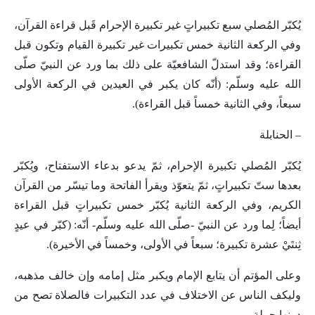
يُكبّر المُصلي سبع تكبيراتٍ غير تكبيرة الإحرام قَبل قراءة القرآن،
وفي الركعة الثانية خمس تكبيرات غير تكبيرة القيام وتكون قبل
القراءة؛ وقد استدلّ الشافعيّة على ذلك بما ورد عن النبيّ صلّى
الله عليه وسلّم: (أنّه كان يكبر في العيدين في الركعة الأولى
سبعاً، وفي الثانية خمساً قبل القراءة).
– الحنابلة
يُكبّر المُصلي تكبيرة الإحرام، ثمّ يدعو بدعاء الاستفتاح، ويُكبّر
بعدها ستّ تكبيراتٍ، ثمّ يتعوّذ ويقرأ الفاتحة وما تيسّر من القرآن
الكريم، وفي الركعة الثانية يُكبّر خمس تكبيراتٍ قبل القراءة
أيضاً؛ لِما ورد عن النبيّ -صلّى الله عليه وسلّم- أنّه: (كبّر في عيدٍ
ثِنتَيْ عشرة تكبيرة؛ سبعاً في الأولى، وخمساً في الأخيرة).
وعلى المؤتم أن يتابع الإمام ويكبر مثل إمامه وإن خالف مذهبه،
وليكف الناس عن الاختلاف في عدد التكبيرات فالصلاة تصح من
دونها جملة.