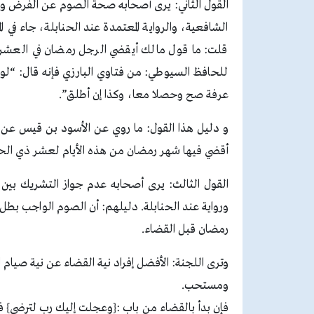
القول الثاني: يرى أصحابه صحة الصوم عن الفرض والنف
الشافعية، والرواية المعتمدة عند الحنابلة، جاء في
قلت: ما قول مالك أيقضي الرجل رمضان في العشر؟
للحافظ السيوطي: من فتاوي البارزي فإنه قال: “لو ص
عرفة صح وحصلا معا، وكذا إن أطلق”.
و دليل هذا القول: ما روي عن الأسود بن قيس عن أب
أقضي فيها شهر رمضان من هذه الأيام لعشر ذي الحجة
القول الثالث: يرى أصحابه عدم جواز التشريك بي
ورواية عند الحنابلة. دليلهم: أن الصوم الواجب بط
رمضان قبل القضاء.
وترى اللجنة: الأفضل إفراد نية القضاء عن نية صي
ومستحب.
فإن بدأ بالقضاء من باب :{وعجلت إليك رب لترضى} 