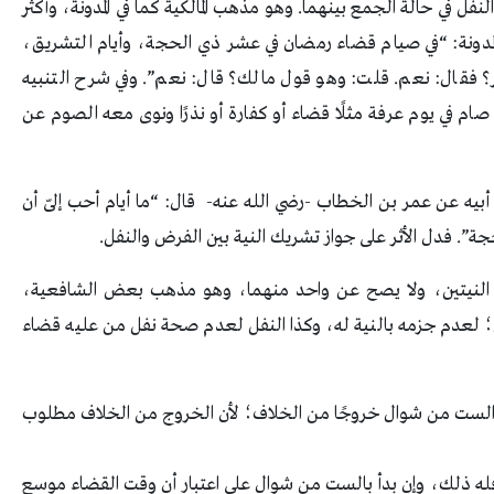
ل في حالة الجمع بينهما. وهو مذهب المالكية كما في المدونة، وأكثر
 المدونة: “في صيام قضاء رمضان في عشر ذي الحجة، وأيام التشريق،
 فقال: نعم. قلت: وهو قول مالك؟ قال: نعم”. وفي شرح التنبيه
ام في يوم عرفة مثلًا قضاء أو كفارة أو نذرًا ونوى معه الصوم عن
يه عن عمر بن الخطاب -رضي الله عنه- قال: “ما أیام أحب إلىّ أن
”. فدل الأثر على جواز تشريك النية بين الفرض والنفل.
ن النيتين، ولا يصح عن واحد منهما، وهو مذهب بعض الشافعية،
ل؛ لعدم جزمه بالنية له، وكذا النفل لعدم صحة نفل من عليه قضاء
ام الست من شوال خروجًا من الخلاف؛ لأن الخروج من الخلاف مطلوب
فله ذلك، وإن بدأ بالست من شوال على اعتبار أن وقت القضاء موسع