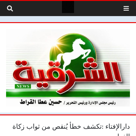
لتخطي إلى المحتوى
دارالإفتاء :تكشف خطأ يُنقص من ثواب زكاة