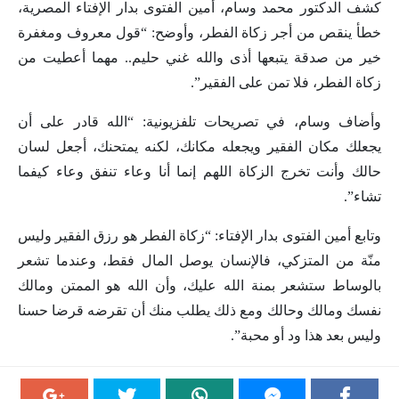
كشف الدكتور محمد وسام، أمين الفتوى بدار الإفتاء المصرية،
خطأ ينقص من أجر زكاة الفطر، وأوضح: “قول معروف ومغفرة
خير من صدقة يتبعها أذى والله غني حليم.. مهما أعطيت من
زكاة الفطر، فلا تمن على الفقير”.
وأضاف وسام، في تصريحات تلفزيونية: “الله قادر على أن
يجعلك مكان الفقير ويجعله مكانك، لكنه يمتحنك، أجعل لسان
حالك وأنت تخرج الزكاة اللهم إنما أنا وعاء تنفق وعاء كيفما
تشاء”.
وتابع أمين الفتوى بدار الإفتاء: “زكاة الفطر هو رزق الفقير وليس
منّة من المتزكي، فالإنسان يوصل المال فقط، وعندما تشعر
بالوساط ستشعر بمنة الله عليك، وأن الله هو الممتن ومالك
نفسك ومالك وحالك ومع ذلك يطلب منك أن تقرضه قرضا حسنا
وليس بعد هذا ود أو محبة”.