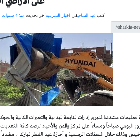
على الأراضي ال
كتب
عبد الشافي
في
اخبار الشرقية
آخر تحديث
منذ 4 سنوات
م
مات مشددة لمديري إدارات المتابعة الميدانية والمتغيرات المكانية والحوك
 اليومي صباحاً ومساءاً على المراكز والمدن والأحياء لرصد كافة التعديات 
ن ترخيص وذلك خلال العطلات الرسمية و أجازة عيد الفطر المبارك ، مشددا