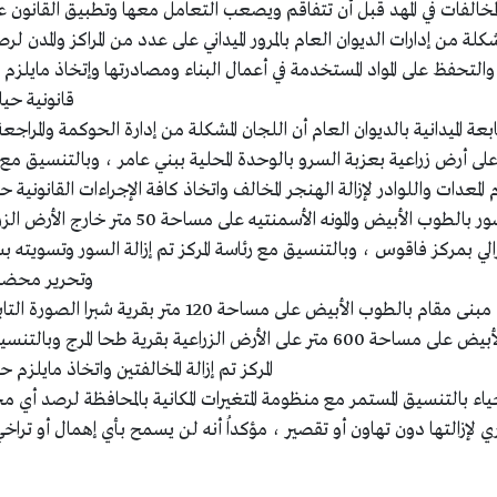
لة المخالفات في المهد قبل أن تتفاقم ويصعب التعامل معها وتطبيق القانون 
لة من إدارات الديوان العام بالمرور الميداني على عدد من المراكز والمدن لرص
راً والتحفظ على المواد المستخدمة في أعمال البناء ومصادرتها وإتخاذ مايلزم
قانونية حيا
ة الميدانية بالديوان العام أن اللجان المشكلة من إدارة الحوكمة والمراجعة
ن رصد هنجر مُقام على مساحة 400 متر على أرض زراعية بعزبة السرو بالوحدة المحلية ببني عامر ، وبالتنسي
المعدات واللوادر لإزالة الهنجر المخالف واتخاذ كافة الإجراءات القانونية 
كما قامت اللجان المشكلة من المتابعة الميدانية برصد سور بالطوب الأبيض والمونه الأس
الي بمركز فاقوس ، وبالتنسيق مع رئاسة المركز تم إزالة السور وتسويته 
وتحرير محضر
وفي مركز ديرب نجم تمكنت اللجان المشكلة من رصد مبنى مقام بالطوب الأبيض على مساحة 120 
المحلية بقرموط صهبره ، وكذلك سور مقام بالطوب الأبيض على مساحة 600 متر على الأرض الزراعية بقرية طحا 
المركز تم إزالة المخالفتين واتخاذ مايلزم ح
ياء بالتنسيق المستمر مع منظومة المتغيرات المكانية بالمحافظة لرصد أي مح
 لإزالتها دون تهاون أو تقصير ، مؤكداُ أنه لن يسمح بأي إهمال أو تراخ