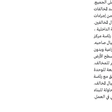
على الجميع.
د المخالفات
 من إجراءات
ل المخالفين.
 الداخلية ،
ق مع رئاسة مركز
حيال صاحبه.
منتيه على مساحة 50 متر خارج الأرض الزراعية وبدون
بسطح الأرض
 للمخالف.
متر بقرية شبرا الصورة التابعة للوحدة
المرج وبالتنسيق مع رئاسة
يال المخالف.
اولة للبناء
ي في العمل.