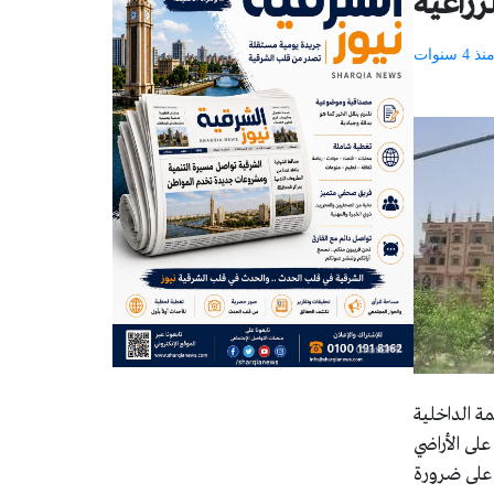
زراعية
نذ 4 سنوات
مة الداخلية
على الأراضي
ً على ضرورة