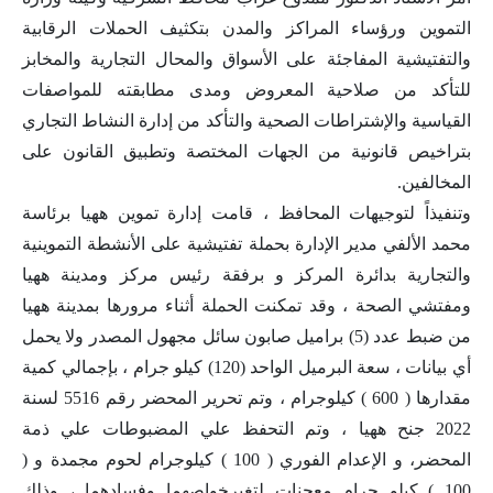
التموين ورؤساء المراكز والمدن بتكثيف الحملات الرقابية
والتفتيشية المفاجئة على الأسواق والمحال التجارية والمخابز
للتأكد من صلاحية المعروض ومدى مطابقته للمواصفات
القياسية والإشتراطات الصحية والتأكد من إدارة النشاط التجاري
بتراخيص قانونية من الجهات المختصة وتطبيق القانون على
المخالفين.
وتنفيذاً لتوجيهات المحافظ ، قامت إدارة تموين ههيا برئاسة
محمد اﻷلفي مدير الإدارة بحملة تفتيشية على اﻷنشطة التموينية
والتجارية بدائرة المركز و برفقة رئيس مركز ومدينة ههيا
ومفتشي الصحة ، وقد تمكنت الحملة أثناء مرورها بمدينة ههيا
من ضبط عدد (5) براميل صابون سائل مجهول المصدر ولا يحمل
أي بيانات ، سعة البرميل الواحد (120) كيلو جرام ، بإجمالي كمية
مقدارها ( 600 ) كيلوجرام ، وتم تحرير المحضر رقم 5516 لسنة
2022 جنح ههيا ، وتم التحفظ علي المضبوطات علي ذمة
المحضر، و الإعدام الفوري ( 100 ) كيلوجرام لحوم مجمدة و (
100 ) كيلو جرام معجنات لتغيرخواصهما وفسادهما ، وذلك