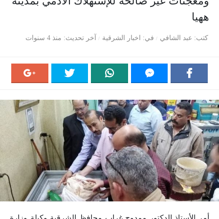
ومعجنات غير صالحه للإستهلاك الآدمي بمدينة
ههيا
كتب
عبد الشافي
في
اخبار الشرقية
آخر تحديث
منذ 4 سنوات
أمر الأستاذ الدكتور ممدوح غراب محافظ الشرقية وكيلة وزارة