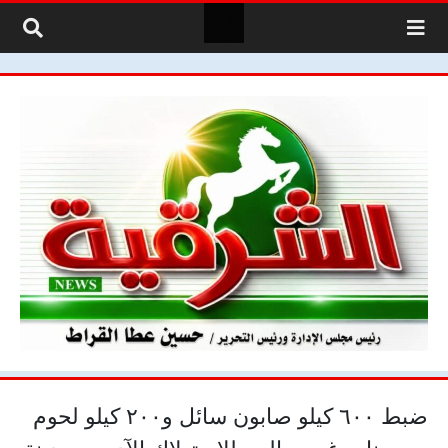
لتخطي إلى المحتوى
ضبط ٦٠٠ كيلو صابون سائل و٢٠٠ كيلو لحوم