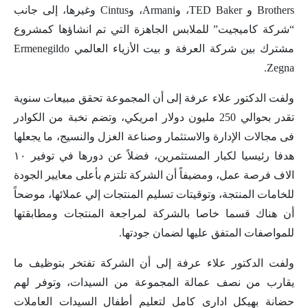
Brothers و TED Baker، وArmani، وCintus وغيرها، إلى جانب
“شركة كاميجيت” للملابس الجاهزة التي تم انشاؤها كمشروع
مشترك بين شركة العرفة و بيت الأزياء العالمي Ermenegildo
Zegna.
ولفت الدكتور علاء عرفة إلى أن المجموعة تحقق مبيعات سنوية
تقدر بحوالي 250 مليون دولار امريكي، وتضم نخبة من الكوادر
فى مجالات الإدارة والاستثمار وصناعة الغزل والنسيج، ما يجعلها
هدفا رئيسيا لكبار المستثمرين، فضلاً عن دورها في توفير ١٠
الاف فرصة عمل، ومضيفاً أن الشركة تلتزم بأعلى معايير الجودة
للخامات المنتجة، وتوقيتات تسليم المنتجات إلي عملائها، موضحاً
أن هناك قسما خاصا بالشركة لمراجعة المنتجات ومطابقتها
للمواصفات المتفق عليها لضمان جودتها.
ولفت الدكتور علاء عرفة إلى أن الشركة تفتخر بتوظيف ما
يقارب من نصف عمالة المجموعة من السيدات، وتوفر لهم
حضانة بهيكل ادارى كامل لتعليم أطفال السيدات العاملات