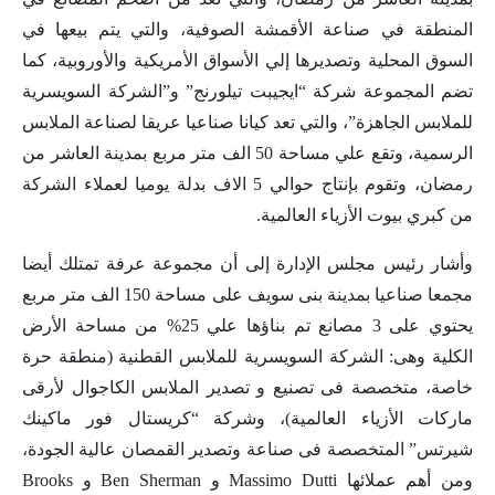
المنطقة في صناعة الأقمشة الصوفية، والتي يتم بيعها في
السوق المحلية وتصديرها إلي الأسواق الأمريكية والأوروبية، كما
تضم المجموعة شركة “ايجيبت تيلورنج” و”الشركة السويسرية
للملابس الجاهزة”، والتي تعد كيانا صناعيا عريقا لصناعة الملابس
الرسمية، وتقع علي مساحة 50 الف متر مربع بمدينة العاشر من
رمضان، وتقوم بإنتاج حوالي 5 الاف بدلة يوميا لعملاء الشركة
من كبري بيوت الأزياء العالمية.
وأشار رئيس مجلس الإدارة إلى أن مجموعة عرفة تمتلك أيضا
مجمعا صناعيا بمدينة بنى سويف على مساحة 150 الف متر مربع
يحتوي على 3 مصانع تم بناؤها علي 25% من مساحة الأرض
الكلية وهى: الشركة السويسرية للملابس القطنية (منطقة حرة
خاصة، متخصصة فى تصنيع و تصدير الملابس الكاجوال لأرقى
ماركات الأزياء العالمية)، وشركة “كريستال فور ماكينك
شيرتس” المتخصصة فى صناعة وتصدير القمصان عالية الجودة،
ومن أهم عملائها Massimo Dutti و Ben Sherman و Brooks