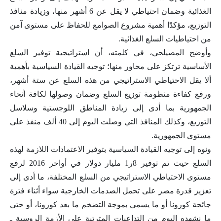
الغذائية وضمان احتياطي لا يقل عن 6 أشهر منها، وزيادة منافذ
التوزيع، مؤكدًا أهمية مشروع الصوامع للحفاظ على مستوى آمن
من احتياطيات السلع الغذائية.
وأوضح المصيلحي، في كلمته، أن استراتيجية توفير السلع
الأساسية ترتكز على محاور منها؛ توجيه القيادة السياسية بأهمية
ألا يقل الاحتياطي الاستراتيجي من هذه السلع عن ستة أشهر،
ورفع كفاءة منظومة توزيع السلع وضمان وصولها لكافة أنحاء
الجمهورية بما أدى إلى زيادة المناطق اللوجستية وسلاسل
التوزيع، وكذلك المنافذ التي وصلت اليوم إلى 40 ألف منفذ على
مستوى الجمهورية.
ونوه إلى توجيه القيادة السياسية بتوفير الاعتمادات اللازمة لهذه
السلع حيث تم توفير 8ر1 مليار دولار في أواخر 2016 لرفع
مستوى الاحتياطي الاستراتيجي من السلع المختلفة، ما أدى إلى
تعزيز قدرة مصر على تحمل الصدمات الخارجية سواء أثناء فترة
جائحة كورونا أو ما يسمى بموجة التضخم ما بعد كورونا، أو حتى
ما نشهده اليوم من التداعيات المترتبة على الأزمة الروسية ـ