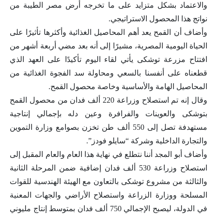
والاعتماد بشكل متزايد على ما تخرجه أرض مصر الطيبة من
نواتج هذا المحصول الاستراتيجي.
وأضاف أن القمح يعد أهم المحاصيل الغذائية وأكثرها تأثيرًا على
الحياة اليومية المصرية، مشيرًا إلى أنه بعد مضي أربعة أشهر من
افتتاح مزرعة توشكى يأتي لقاء اليوم تأكيدًا على العهد الذي
قطعناه على أنفسنا بالسعي ومحاولة سد الفجوة الغذائية من
المحاصيل الهامة والأساسية وخاصة محصول القمح.
وقال إنه تم استصلاح وزراعة 220 ألف فدان من محصول القمح
بتوشكى والعوينات والفرافرة وعين دله بإجمالي إنتاجية
مستهدفة تصل إلى 550 ألف طن تخزن بصوامع وزارة التموين
والتجارة الداخلية وشركة “سايلو فودز”.
وأضاف أبو المجد أننا نتطلع في نهاية هذا العام والعام المقبل إلى
استصلاح وزراعة 530 ألف فدان إضافية ضمن المرحلة الثانية
والثالثة من مشروع توشكى بالتعاون مع الهيئة الهندسية للقوات
المسلحة ووزارة الزراعة واستصلاح الأراضي والجهات المعنية
في الدولة، ليصبح الإجمالي 750 ألف فدان بمتوسط إنتاج مليوني