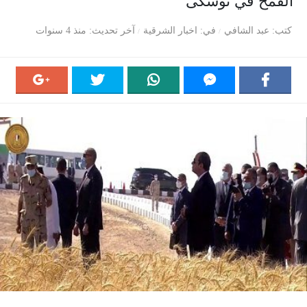
القمح في توشكى
كتب
عبد الشافي
في
اخبار الشرقية
آخر تحديث
منذ 4 سنوات