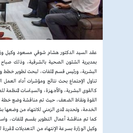
عقد السيد الدكتور هشام شوقي مسعود وكيل وزارة ا
بمديرية الشئون الصحية بالشرقية، وذلك صباح الي
البشرية، ورئيس قسم الملفات، لبحث تطوير خطط وآليا
تناول الإجتماع بحث نتائج ومؤشرات أداء العمل الح
كالقوى البشرية، والأجهزة، والسياسات المنظمة ل
القوة ونقاط الضعف، حيث تم مناقشة وضع خطة عمل
الخدمة، وتحديد المدى الزمني للانتهاء من وضعها بشكل ن
كما تم مناقشة أعمال التطوير بقسم الملفات، واست
وكيل الوزارة بسرعة الإنتهاء من التعديلات المقرر