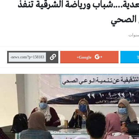
لمعدية….شباب ورياضة الشرقية تنفذ
ي الصحي
Google+
T