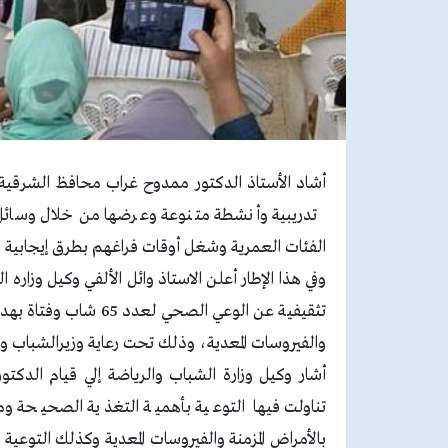
أشاد الأستاذ الدكتور ممدوح غراب محافظ الشرقية ب
تدريبية وأنشطة متنوعة وعرضها من خلال وسائل
الفئات العمرية وشغل أوقات فراغهم بطرق إيجابية و
وفي هذا الإطار أعلن الاستاذ وائل الألفي وكيل وزاره ا
تثقيفية عن الوعي الص
والفيروسات المعدية، وذلك تحت رعاية وزيرالشباب و
أشار وكيل وزارة الشباب والرياضة إلي قيام الدكت
تناولت فيها التوعية بأهمية التغذية الصحيحة وم
بالأمراض المزمنة والفيروسات المعدية وكذلك التوعية ب