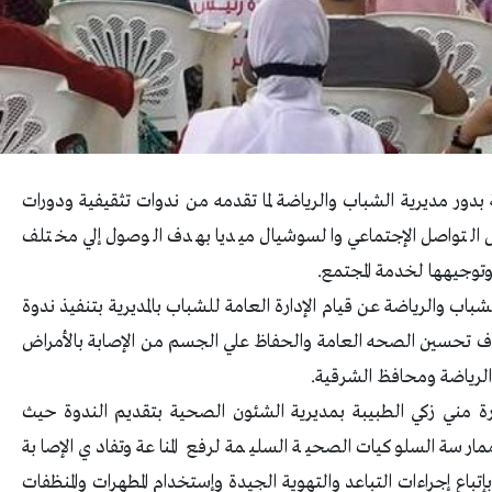
دور مديرية الشباب والرياضة لما تقدمه من ندوات تثقيفية ودورات
 التواصل الإجتماعي والسوشيال ميديا بهدف الوصول إلي مختلف
توجيهها لخدمة المجتمع.
لشباب والرياضة عن قيام الإدارة العامة للشباب بالمديرية بتنفيذ ندوة
حي لعدد 65 شاب وفتاة بهدف تحسين الصحه العامة والحفاظ علي الجسم من الإصابة بالأمراض
الرياضة ومحافظ الشرقية.
ورة مني زكي الطبيبة بمديرية الشئون الصحية بتقديم الندوة حيث
مارسة السلوكيات الصحية السليمة لرفع المناعة وتفادي الإصابة
إتباع إجراءات التباعد والتهوية الجيدة وإستخدام المطهرات والمنظفات