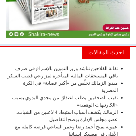
احدث المقالات
نقابة الفلاحين تناشد وزير التموين بالإسراع في صرف
باقي المستحقات المالية المتأخرة لمزارعي قصب السكر
ميدو: الزمالك تخلّص من «أكبر عصابة» في الكرة
المصرية
نقيب الصحفيين يطلب اعتذارًا من مجدي البدوي بسبب
«الكارنيهات الوهمية»
الزمالك يكشف أسباب استبعاد 4 لاعبين من الشباب..
عضو مجلس الإدارة يوضح التفاصيل
عموتة يمنح أحمد رضا وعمر الساعي فرصة كاملة مع
الأهلي في معسكر إسبانيا