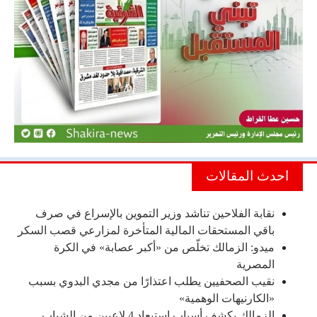
احدث المقالات
نقابة الفلاحين تناشد وزير التموين بالإسراع في صرف
باقي المستحقات المالية المتأخرة لمزارعي قصب السكر
ميدو: الزمالك تخلّص من «أكبر عصابة» في الكرة
المصرية
نقيب الصحفيين يطلب اعتذارًا من مجدي البدوي بسبب
«الكارنيهات الوهمية»
الزمالك يكشف أسباب استبعاد 4 لاعبين من الشباب..