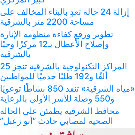
لة تعدٍ بالبناء المخالف على
شرقية
كفاءة منظومة الإنارة
وإصلاح الأعطال بـ12 مركزًا وحيًا
بالشرقية
المراكز التكنولوجية بالشرقية تنجز 25
«مياه الشرقية» تنفذ 850 نشاطًا توعويًا
ة يطمئن على الحالة
بي حادث “أبو زعبل”