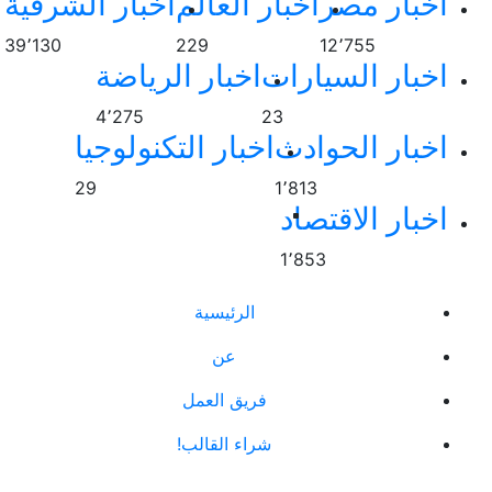
 العالم
اخبار الشرقية
39٬130
229
اخبار الرياضة
4٬275
خبار التكنولوجيا
29
الرئيسية
عن
فريق العمل
راء القالب!