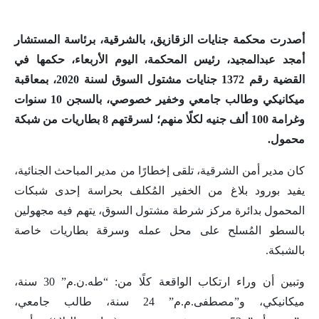
أصدرت محكمة جنايات الزقازيق، بالشرقية، برئاسة المستشار
أمجد عبدالمجيد، رئيس المحكمة، اليوم الأربعاء، حكمها في
القضية رقم 1372 جنايات مشتول السوق لسنة 2020، بمعاقبة
ميكانيكي وطالب جامعي وخفير خصوصي، بالسجن 10 سنوات
وغرامة 100 ألف جنيه لكلًا منهم؛ لسرقتهم 8 بطاريات من شبكة
محمول.
كان مدير أمن الشرقية، تلقى إخطارًا من مدير المباحث الجنائية،
يفيد بورود بلاغ من الخفير المُكلف بحراسة إحدى شبكات
المحمول بدائرة مركز شرطة مشتول السوق، يتهم فيه مجهولين
بالسطو المُسلح على محل عمله وسرقة بطاريات خاصة
بالشبكة.
وتبين أن وراء ارتكاب الواقعة كلًا من: “طه.ن.م” 30 سنة،
ميكانيكي، و”مصطفى.م.م” 24 سنة، طالب جامعي،