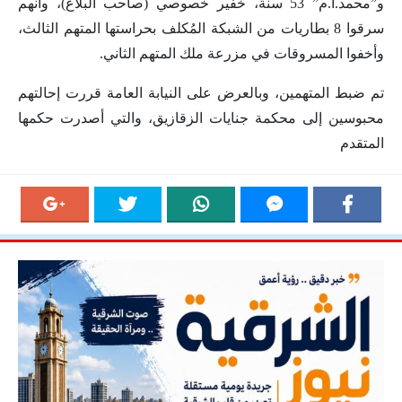
و”محمد.أ.م” 53 سنة، خفير خصوصي (صاحب البلاغ)، وأنهم
سرقوا 8 بطاريات من الشبكة المُكلف بحراستها المتهم الثالث،
وأخفوا المسروقات في مزرعة ملك المتهم الثاني.
تم ضبط المتهمين، وبالعرض على النيابة العامة قررت إحالتهم
محبوسين إلى محكمة جنايات الزقازيق، والتي أصدرت حكمها
المتقدم