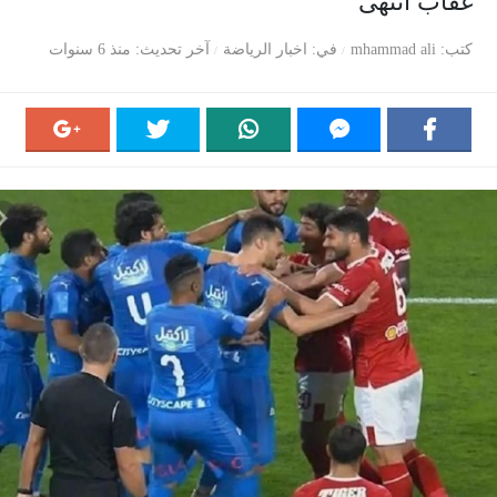
عقاب انتهى
كتب
mhammad ali
في
اخبار الرياضة
آخر تحديث
منذ 6 سنوات