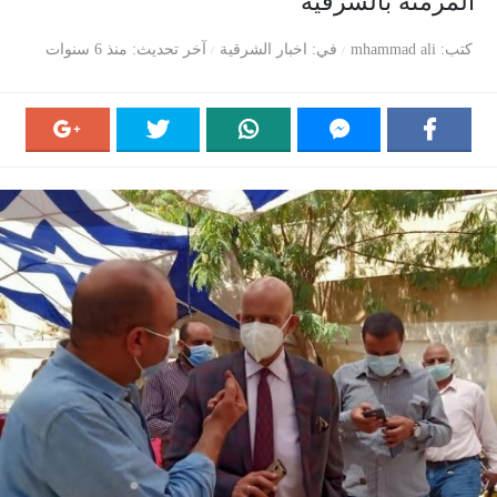
المزمنة بالشرقية
كتب
mhammad ali
في
اخبار الشرقية
آخر تحديث
منذ 6 سنوات