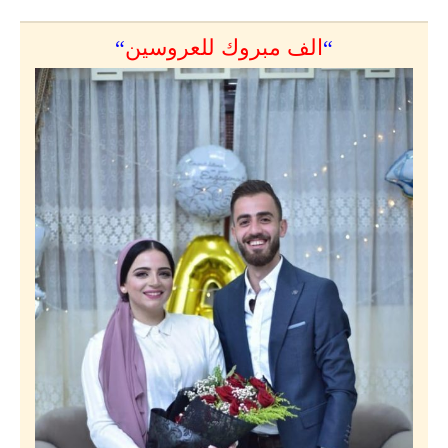
“
الف مبروك للعروسين
“