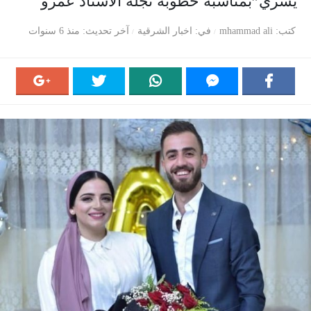
يسري”بمناسبة خطوبه نجله الاستاذ عمرو
كتب
mhammad ali
في
اخبار الشرقية
آخر تحديث
منذ 6 سنوات