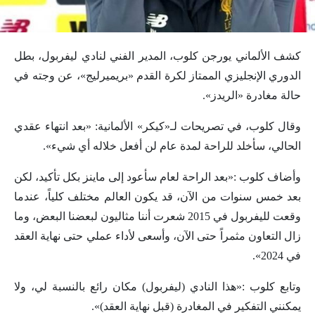
كشف الألماني يورجن كلوب، المدير الفني لنادي ليفربول، بطل
الدوري الإنجليزي الممتاز لكرة القدم «بريميرليج»، عن وجته في
حالة مغادرة «الريدز».
وقال كلوب، في تصريحات لـ«كيكر» الألمانية: «بعد انتهاء عقدي
الحالي، سأخلد للراحة لمدة عام لن أفعل خلاله أي شيء».
وأضاف كلوب :«بعد الراحة لعام سأعود إلى ماينز بكل تأكيد، لكن
بعد خمس سنوات من الآن، قد يكون العالم مختلف كلياً، عندما
وقعت لليفربول في 2015 شعرت أننا مثاليون لبعضنا البعض، وما
زال التعاون مثمراً حتى الآن، وأسعى لأداء عملي حتى نهاية العقد
في 2024».
وتابع كلوب :«هذا النادي (ليفربول) مكان رائع بالنسبة لي، ولا
يمكنني التفكير في المغادرة (قبل نهاية العقد)».