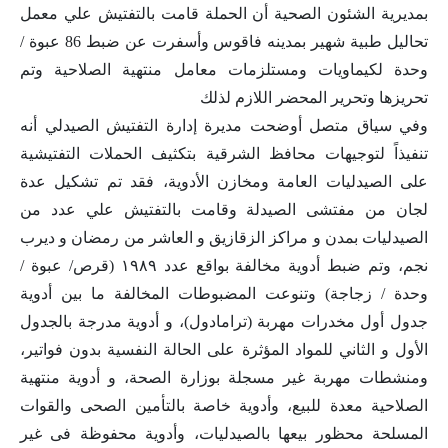
بمديرية الشئون الصحية أن الحملة قامت بالتفتيش علي معمل
تحاليل طبية شهير بمدينه فاقوس وأسفرت عن ضبط 86 عبوة /
وحدة لكيماويات ومستلزمات معامل منتهية الصلاحية وتم
تحريزها وتحرير المحضر اللازم لذلك
وفي سياق متصل أوضحت مديرة إدارة التفتيش الصيدلي أنه
تنفيذاً لتوجيهات محافظ الشرقية بتكثيف الحملات التفتيشية
على الصيدليات العامة ومخازن الأدوية، فقد تم تشكيل عدة
لجان من مفتشى الصيدلة وقامت بالتفتيش علي عدد من
الصيدليات بمدن و مراكز الزقازيق و العاشر من رمضان و ديرب
نجم، وتم ضبط أدوية مخالفة بواقع عدد ١٩٨٩ (قرص/ عبوة /
وحدة / زجاجة) وتنوعت المضبوطات المخالفة ما بين أدوية
جدول أول مخدرات مهربة (ترامادول)، و أدوية مدرجة بالجدول
الأول و الثاني للمواد المؤثرة على الحالة النفسية بدون فواتير،
ومنشطات مهربة غير مسجلة بوزارة الصحة، و أدوية منتهية
الصلاحية معدة للبيع، وأدوية خاصة بالتأمين الصحى والقوات
المسلحة محظور بيعها بالصيدليات، وأدوية محفوظة فى غير