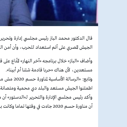
الجيش المصري على أتم استعداد للحرب، وأن أمن ال
وأضاف «الباز» خلال برنامجه «آخر النهار» المُذاع على 
مستعدين، لأن هناك «حربا قادمة شئنا أم أبينا».
وتابع: «الر
اطمئنوا الجيش مستعد والبلد دي محمية ومتصانة»
وأكد رئيس مجلسي الإدارة والتحرير لـ«الدستور» أن 
أن مناورة حسم 2020 جاءت في وقتها تماما وكانت بروفة حرب واضحة.