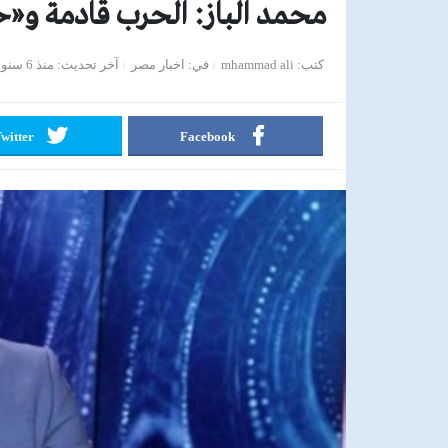
محمد الباز: الحرب قادمة و«حسم 2020» بروفة
كتب
mhammad ali
في
اخبار مصر
آخر تحديث
منذ 6 سنوات
witter
Facebook