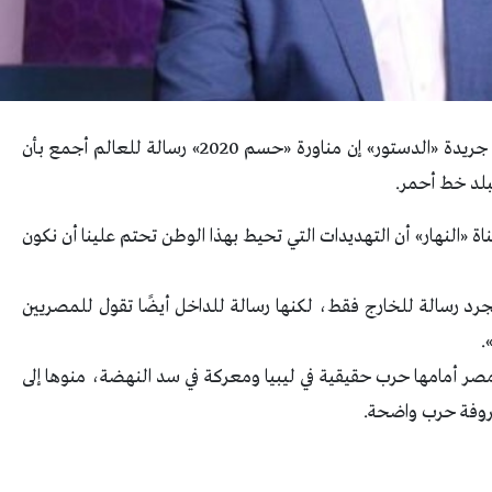
قال الدكتور محمد الباز رئيس مجلسي إدارة وتحرير جريدة «الدستور» إن مناورة «حسم 2020» رسالة للعالم أجمع بأن
بلد خط أحمر.
قناة «النهار» أن التهديدات التي تحيط بهذا الوطن تحتم علينا أن نكون
سالة الأساسية لمناورة حسم 2020 مش مجرد رسالة للخارج فقط، لكنها رسالة للداخل أيضًا تقول للمصريين
.
مصر أمامها حرب حقيقية في ليبيا ومعركة في سد النهضة، منوها إلى