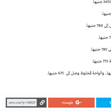
Google+
T