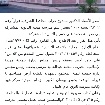
أصدر الأستاذ الدكتور ممدوح غراب محافظ الشرقية قراراً رقم
(٦٧٠١) لسنة ٢٠٢٠ بتغيير إسم مدرسة مهدية الثانوية المشتركة
إلي مدرسة محمد علي حسين الثانوية المشتركة
يأتي هذا القرار بعد الإطلاع علي القانون رقم 43 / ١٩٧٩بشأن
نظام الإدارة المحلية ولائحته التنفيذية وتعديلاتهما وعلي قرار
المحافظة رقم ١٠٤٥٧ / ٢٠١٦ بقبول التبرع المقدم من كلا من /
علي داود أحمد بصفته رئيس مجلس إدارة جمعية مهدية
الإسلامية الخيرية ، محمد عبدالحميد مرسي بصفته رئيس مجلس
إدارة جمعية تنمية المجتمع بالمهدية بقطعة أرض مساحتها ٨
قيراط الواقعة بحوض بوصان الكبير – زمام المهدية مركز ههيا
لإقامة مدرسة ثانوي عام عليها .
وعلي كتاب مديرية التربية والتعليم “إدارة التخطيط والمتابعة”
رقم ٢١٥ في 5 / 5 / ٢٠٢٠والمتضمن طلب تعديل مسمي مدرسة