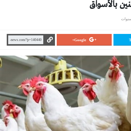
نين بالأسواق
Google+
T