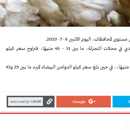
لمحافظات، اليوم الاثنين 6 -7- 2020.
وسجل سعر كيلو الدجاج البلدي للمستهلك العادي في محلات التجزئة، ما بين 31 – 46 جنيهًا، فتراوح سعر كيلو
وبلغ سعر كيلو الدواجن البلدية المبرد ما بين 29 و38 جنيهًا،، في حين بلغ سعر كيلو الدواجن البيضاء المبرد ما بين 29 و42
Google+
T