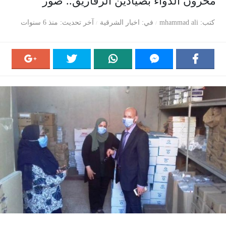
مخزون الدواء بصيادين الزقازيق.. صور
كتب
mhammad ali
في
اخبار الشرقية
آخر تحديث
منذ 6 سنوات