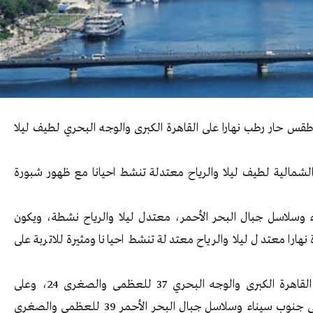
طقس حار رطب نهارا على القاهرة الكبرى والوجه البحري لطيف ليلا
لشمالية لطيف ليلا والرياح معتدلة تنشط احيانا مع ظهور شبورة
وسلاسل جبال البحر الأحمر، معتدل ليلا والرياح نشطة، ويكون
را معتدل ليلا والرياح معتدلة تنشط احيانا ومثيرة للاتربة على
من المتوقع أن تسجل درجات الحرارة، الأحد على القاهرة الكبرى والوجه البحري 37 للعظمى والصغرى 24، وعلى
السواحل الشمالية 31 للعظمى والصغرى 23، وعلى جنوب سيناء وسلاسل جبال البحر الأحمر 39 للعظمى والصغرى