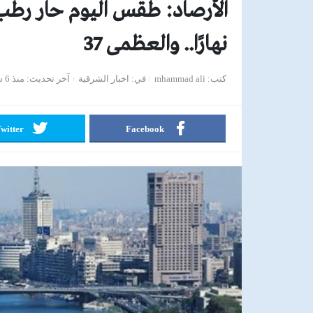
الأرصاد: طقس اليوم حار رطب 
نهارًا.. والعظمى 37
كتب
mhammad ali
في
اخبار الشرقية
آخر تحديث
منذ 6 سنوات
witter
Facebook