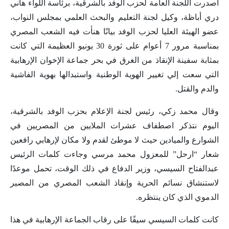
أصدرت اللجنة العامة لحزب الوفد بالشرقية، برئاسة اللواء هاني
دري أباظة، وكيل لجنة التعليم والبحث العلمي بمجلس النواب،
عضو الهيئة العليا لحزب الوفد بيانًا هنأت فيه الشعب المصري
بمناسبة مرور 7 أعوام على ثورة 30 يونيو العظيمة التي كانت
بمثابة سفينة الإنقاذ من الغرق في بحر جماعة الإخوان الإرهابية
التي سعت إلي تغيير الهوية الوطنية واستبدالها بهوية الفاشية
والدم والقتل.
وقال محمد زكي، رئيس لجنة الإعلام بحزب الوفد بالشرقية،
اليوم نتذكر اصطفاف عشرات الملايين من المصريين في
الشوارع والميادين حيث لا موطئ لقدم ولا مكان لإرهابي رافعين
شعار “ارحل” للمعزول محمد مرسي وجاءت كلمات الرئيس
عبدالفتاح السيسي، وزير الدفاع في ذلك الوقت، تحمل موعدًا
لاستنشاق نسائم الحرية وإنقاذ الشعب المصري من المصير
الدموي الذي كان ينتظره.
كانت كلمات السيسي سيفًا على رقاب الجماعة الإرهابية في هذا