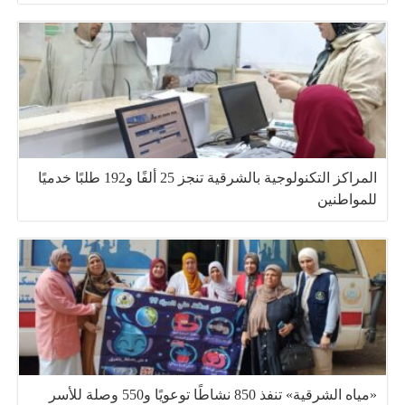
المراكز التكنولوجية بالشرقية تنجز 25 ألفًا و192 طلبًا خدميًا
للمواطنين
«مياه الشرقية» تنفذ 850 نشاطًا توعويًا و550 وصلة للأسر