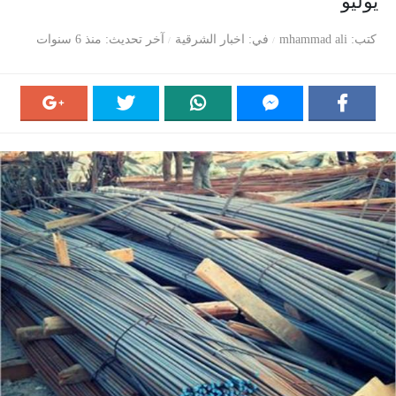
يوليو
كتب
mhammad ali
في
اخبار الشرقية
آخر تحديث
منذ 6 سنوات