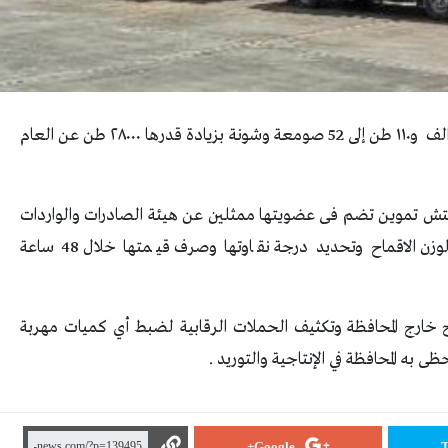
صرح المحافظ الدكتور ممدوح غراب انة تم توريد ٦٦٥ الف و١١٠ طن إلى 52 صومعة وشونة بزيادة قدرها ٢٨٠٠٠ طن عن العام
فتش تموين تضم فى عضويتها ممثلين عن هيئة الصادرات والواردات
والزراعة والجهة المسوقة والقباني وأمين الشونة لوزن الاقماح وتحديد درجة نقاوتها وصرف قيمتها خلال 48 ساعة
 خارج المحافظة وتكثيف الحملات الرقابية لضبط أي كميات مهربة
ى به المحافظة في الإنتاجية والتوريد .
Google+
T