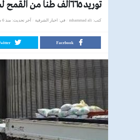
توريد ٦٦٥الف طنا من القمح لشون وصوامع الشرقية
كتب
mhammad ali
في
اخبار الشرقية
آخر تحديث
منذ 6 سنوات
witter
Facebook