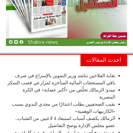
احدث المقالات
نقابة الفلاحين تناشد وزير التموين بالإسراع في صرف
باقي المستحقات المالية المتأخرة لمزارعي قصب السكر
ميدو: الزمالك تخلّص من «أكبر عصابة» في الكرة
المصرية
نقيب الصحفيين يطلب اعتذارًا من مجدي البدوي بسبب
«الكارنيهات الوهمية»
الزمالك يكشف أسباب استبعاد 4 لاعبين من الشباب..
عضو مجلس الإدارة يوضح التفاصيل
عموتة يمنح أحمد رضا وعمر الساعي فرصة كاملة مع