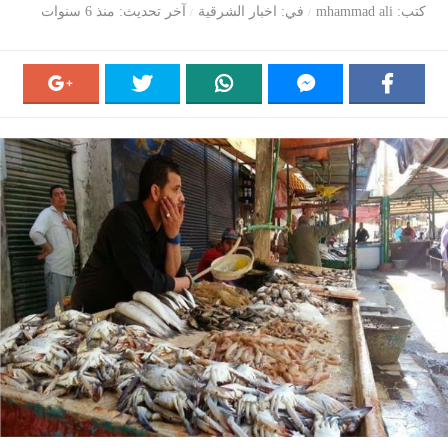
كتب
mhammad ali
في
اخبار الشرقية
آخر تحديث
منذ 6 سنوات