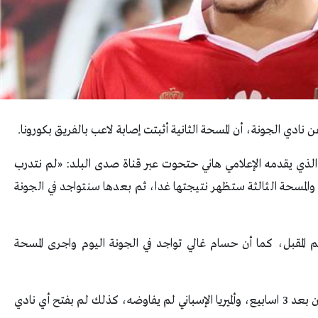
نادي الجونة، أن المسحة الثانية أثبتت إصابة لاعب بالفريق بكورونا.
 الذي يقدمه الإعلامي هاني حتحوت عبر قناة صدى البلد: «لم نتدرب
، والمسحة الثالثة ستظهر نتيجتها غدا، ثم بعدها سنتواجد في الجونة
 المقبل، كما أن حسام غالي تواجد في الجونة اليوم واجرى المسحة
وعن رمضان صبحي: “أي مفاوضات مع الأهلي ستكون بعد 3 اسابيع، وألميريا الإسباني لم يفاوضه، كذلك لم بفتح أي نادي