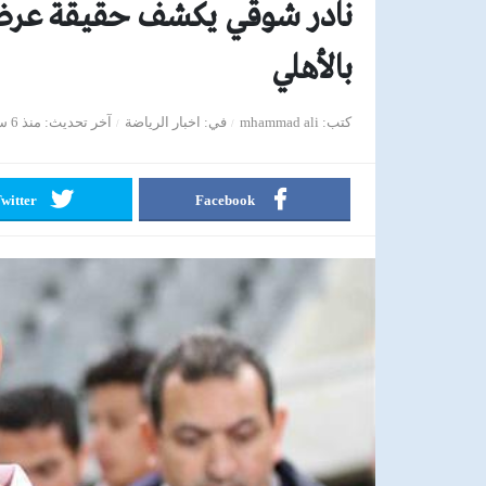
نادر شوقي يكشف حقيقة عرض 
بالأهلي
كتب
mhammad ali
في
اخبار الرياضة
آخر تحديث
منذ 6 سنوات
witter
Facebook