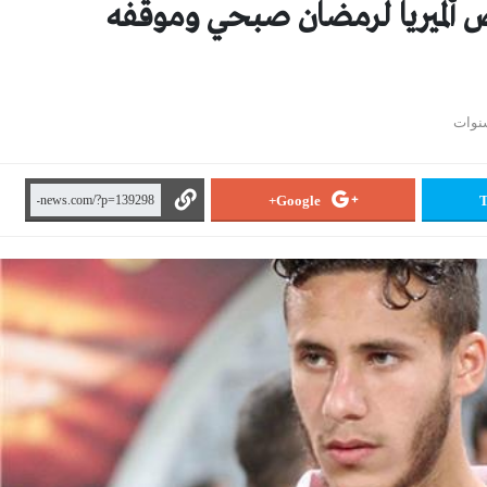
ألميريا لرمضان صبحي وموقفه
Google+
T