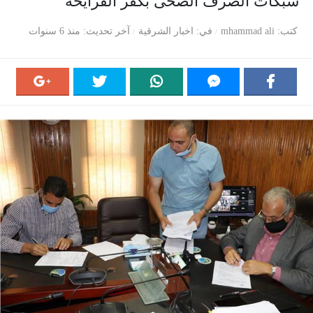
شبكات الصرف الصحى بكفر الفرايحة
كتب
mhammad ali
في
اخبار الشرقية
آخر تحديث
منذ 6 سنوات