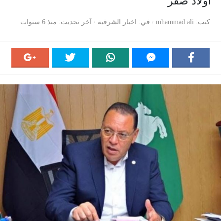
أولاد صقر
كتب
mhammad ali
في
اخبار الشرقية
آخر تحديث
منذ 6 سنوات