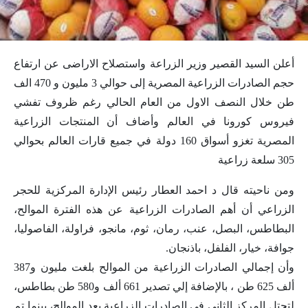
أعلن السيد القصير وزير الزراعة واستصلاح الاراضى عن ارتفاع
حجم الصادرات الزراعية المصرية إلى حوالي 3 مليون و 470 الف
طن خلال النصف الاول من العام الحالي رغم ظروف تفشي
فيروس كورونا في العالم وأضاف أن المنتجات الزراعية
المصرية تغزو أسواق 160 دولة في جميع قارات العالم بحوالي
305 سلعة زراعية
ومن ناحيته قال د احمد العطار رئيس الإدارة المركزية للحجر
الزراعي أن أهم الصادرات الزراعية عن هذه الفترة الموالح،
البطاطس، البصل، عنب، رمان، ثوم، مانجو، فراولة، الفاصوليا،
جوافة، خيار، الفلفل، باذنجان.
وأن إجمالي الصادرات الزراعية من الموالح بلغت مليون و387
ألف 625 طن ، بالإضافة إلي تصدير 661 ألف و580 طن بطاطس،
لتحتل المركز الثاني في الصادرات الزراعية بعد الموالح، بينما تم