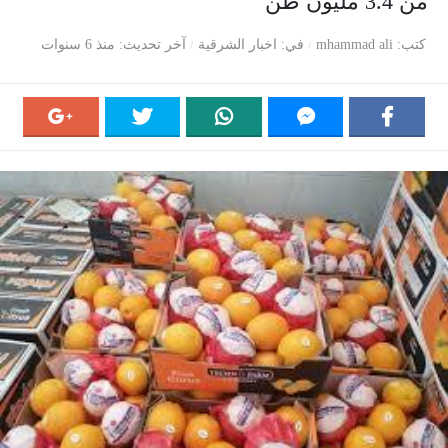
من 3.4 مليون طن
كتب
mhammad ali
في
اخبار الشرقية
آخر تحديث
منذ 6 سنوات