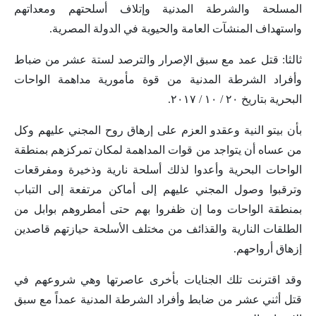
المسلحة والشرطة المدنية وإتلاف أسلحتهم ومعداتهم
واستهداف المنشآت العامة والحيوية في الدولة المصرية.
ثالثا: قتل عمد مع سبق الإصرار والترصد لستة عشر من ضباط
وأفراد الشرطة المدنية من قوة مأمورية مداهمة الواحات
البحرية بتاريخ ٢٠ / ١٠ / ٢٠١٧.
بأن بيتو النية وعقدو العزم على إرهاق روح المجني عليهم وكل
من عساه أن يتواجد من قوات المداهمة لمكان تمركزهم بمنطقة
الواحات البحرية وأعدوا لذلك أسلحة نارية وذخيرة ومفرقعات
وترقبوا وصول المجني عليهم إلى أماكن مرتفعة إلى التباب
بمنطقة الواحات وما إن ظفروا بهم حتى أمطروهم بوابل من
الطلقات النارية والقذائف من مختلف الأسلحة حيازتهم قاصدين
إزهاق أرواحهم.
وقد اقترنت تلك الجنايات بأخرى عاصرتها وهي شروعهم في
قتل أثني عشر من ضابط وأفراد الشرطة المدنية عمداً مع سبق