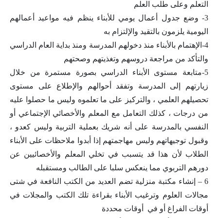
التعلم وعلى طلب العلم
3- وضع جدول أعمال يومي للأبناء ينظم فيه مواعيد أعمالهم
اليومية يلزمون بالتقيد والإلتزام به
4-الإهتمام بالأبناء منذ دخولهم المدرسة ومنذ بداية العام الدراسي
والتأكد من مراجعة دروسهم وتغذيتهم وصحتهم
5-متابعة مستوى الأبناء الدراسي بصورة مستمرة من خلال
زيارتهم إلى المدرسة وتفقد أحوالهم والإطلاع على مستوى
تحصيلهم العلمي ، والتركيز على ما تعلموه وليس ما حصلوا عليه
من درجات ، كذلك التعامل مع المعلم والأخصائي الإجتماعي أو
النفسي بالمدرسة على أنه شريك بعملية التربية وليس كعدو ،
وقبول توجيهاتهم وليس مهاجمتهم إذا أبدوا ملاحظات على الأبناء
الطلاب لأن هذا قد يتسبب في تخلي المعلم والأخصائيين عن
دورهم التربوي مما ينعكس سلبا على الطالب ومستقبله
6 – إنشاء مكتبة منزلية تضم العديد من الكتب النافعة في شتى
مجالات العلوم وترغيب الأبناء بقراءة تلك الكتب والمجلات في
أوقات الفراغ أو في أوقات محددة