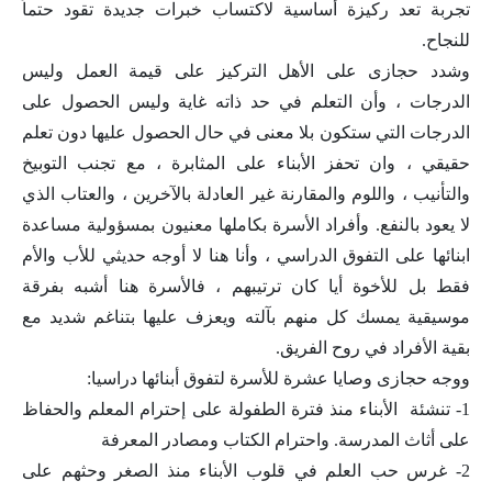
تجربة تعد ركيزة أساسية لاكتساب خبرات جديدة تقود حتماً
للنجاح.
وشدد حجازى على الأهل التركيز على قيمة العمل وليس
الدرجات ، وأن التعلم في حد ذاته غاية وليس الحصول على
الدرجات التي ستكون بلا معنى في حال الحصول عليها دون تعلم
حقيقي ، وان تحفز الأبناء على المثابرة ، مع تجنب التوبيخ
والتأنيب ، واللوم والمقارنة غير العادلة بالآخرين ، والعتاب الذي
لا يعود بالنفع. وأفراد الأسرة بكاملها معنيون بمسؤولية مساعدة
ابنائها على التفوق الدراسي ، وأنا هنا لا أوجه حديثي للأب والأم
فقط بل للأخوة أيا كان ترتيبهم ، فالأسرة هنا أشبه بفرقة
موسيقية يمسك كل منهم بآلته ويعزف عليها بتناغم شديد مع
بقية الأفراد في روح الفريق.
ووجه حجازى وصايا عشرة للأسرة لتفوق أبنائها دراسيا:
1- تنشئة الأبناء منذ فترة الطفولة على إحترام المعلم والحفاظ
على أثاث المدرسة. واحترام الكتاب ومصادر المعرفة
2- غرس حب العلم في قلوب الأبناء منذ الصغر وحثهم على