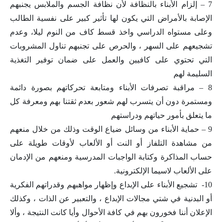
7 – إلزام الأبناء بالنظافة لأن نظافة الجسم والملابس يجنبهم
الإصابة بالأمراض التي يكون لها تأثير كبير على نفسية الطالب
وعلى مستواه الدراسي واخذ قسط كاف من النوم ليلا، وعدم
تشجيعهم على السهر ، والحرص على تجنبهم تناول المشروبات
التي تحتوي على كافيين والعمل على ضمان توفير التغذية
السليمة لهم
8 – مراقبة تصرفات الأبناء ومتابعة تحركاتهم بصورة دائمة
ومستمرة دون أن يتسرب لهم شعور بعدم ثقتنا بهم ومعرفة كل
ما يتعلق بأمور حياتهم ودراستهم
9 – حماية الأبناء من وسائل ضياع الوقت وذلك من خلال منعهم
من مشاهدة التلفاز أو النت أو الألعاب لأوقات طويلة على
حساب المذاكرة وكتابة الواجبات المدرسية ومنعهم من الإدمان
على الألعاب لاسيما الإلكترونية.
10- تشجيع الأبناء على الإبداع وإظهار مواهبهم وقدراتهم الفكرية
أو البدنية في شتي مجالات الإبداع ، والتعبير عن الذات ، وكذلك
الإعلان أننا فخورون بهم في كافة الأحوال وأيا كانت النتيجة ، وألا